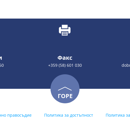
и
Факс
50
+359 (58) 601 030
dobr
ГОРЕ
нно правосъдие
Политика за достъпност
Политика з