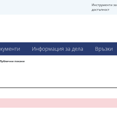
Инструменти за
достъпност
Ч
кументи
Информация за дела
Връзки
Публични покани