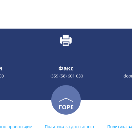
и
Факс
50
+359 (58) 601 030
dobr
ГОРЕ
нно правосъдие
Политика за достъпност
Политика з