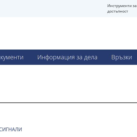
Инструменти за
достъпност
Ч
кументи
Информация за дела
Връзки
 СИГНАЛИ