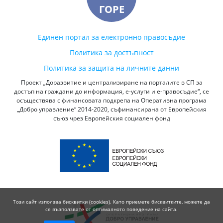
ГОРЕ
Единен портал за електронно правосъдие
Политика за достъпност
Политика за защита на личните данни
Проект „Доразвитие и централизиране на порталите в СП за
достъп на граждани до информация, е-услуги и е-правосъдие“, се
осъществява с финансовата подкрепа на Оперативна програма
„Добро управление“ 2014-2020, съфинансирана от Европейския
съюз чрез Европейския социален фонд
Този сайт използва бисквитки (cookies). Като приемете бисквитките, можете да
се възползвате от оптималното поведение на сайта.