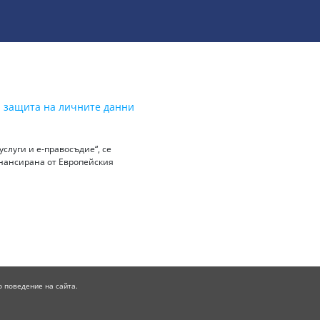
а защита на личните данни
слуги и е-правосъдие“, се
инансирана от Европейския
о поведение на сайта.