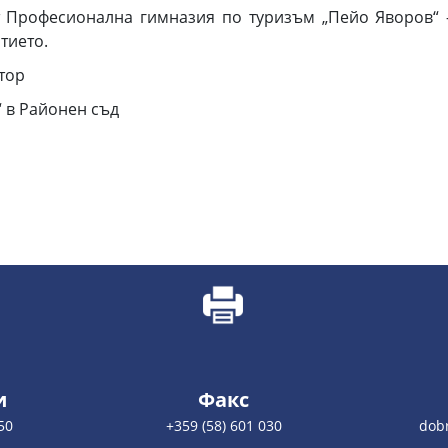
 Професионална гимназия по туризъм „Пейо Яворов“ 
тието.
тор
“ в Районен съд
и
Факс
50
+359 (58) 601 030
dobr