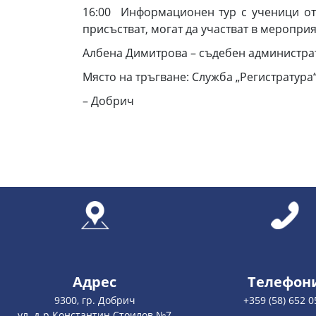
16:00 Информационен тур с ученици от
присъстват, могат да участват в мероприя
Албена Димитрова – съдебен администра
Място на тръгване: Служба „Регистратура
– Добрич
Адрес
Телефон
9300, гр. Добрич
+359 (58) 652 0
ул. д-р Константин Стоилов №7