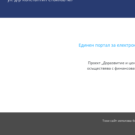
Единен портал за електро
Проект „Доразвитие и цен
осъществява с финансоват
Този сайт използва б