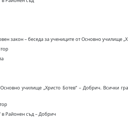
“ в Районен съд
овен закон – беседа за учениците от Основно училище „Х
атор
ла
Основно училище „Христо Ботев“ – Добрич. Всички гра
тор
“ в Районен съд – Добрич