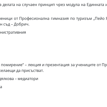
а делата на случаен принцип чрез модула на Единната
ченици от Професионална гимназия по туризъм „Пейо 
н съд – Добрич.
инистративния
м помирение“ – лекция и презентация за учениците от 
желаещи да присъстват.
дялкова – медиатори
ла