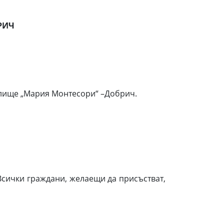
РИЧ
чилище „Мария Монтесори“ –Добрич.
сички граждани, желаещи да присъстват,