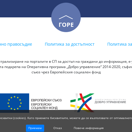
ГОРЕ
нно правосъдие
Политика за достъпност
Политика з
трализиране на порталите в СП за достъп на граждани до информация, е-у
а подкрепа на Оперативна програма „Добро управление“ 2014-2020, съф
съюз чрез Европейския социален фонд
исквитки (cookies). Като приемете бисквитките, можете да се възползвате от оптималнот
Приемам
Отказ
Повече информация