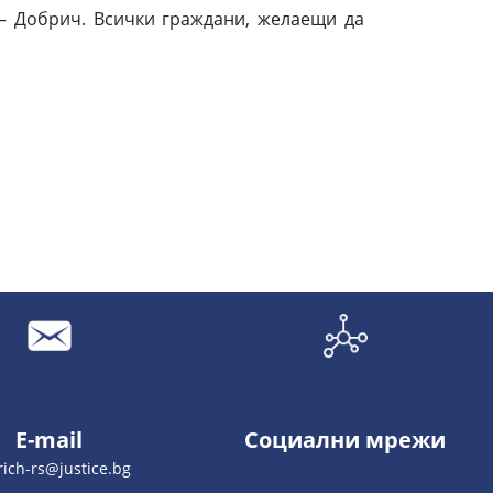
– Добрич. Всички граждани, желаещи да
E-mail
Социални мрежи
ich-rs@justice.bg