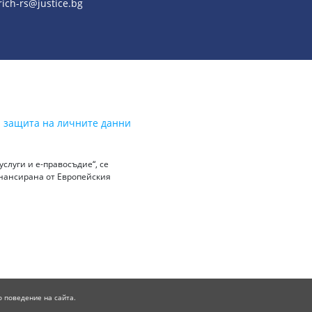
ich-rs@justice.bg
а защита на личните данни
слуги и е-правосъдие“, се
инансирана от Европейския
о поведение на сайта.