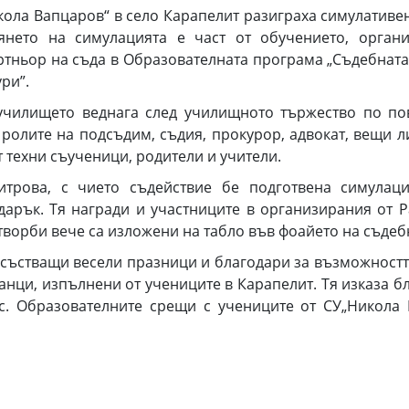
кола Вапцаров“ в село Карапелит разиграха симулативе
вянето на симулацията е част от обучението, орга
ртньор на съда в Образователната програма „Съдебнат
ри”.
училището веднага след училищното тържество по п
ролите на подсъдим, съдия, прокурор, адвокат, вещи ли
 техни съученици, родители и учители.
трова, с чието съдействие бе подготвена симулаци
дарък. Тя награди и участниците в организирания от 
творби вече са изложени на табло във фоайето на съдеб
състващи весели празници и благодари за възможностт
танци, изпълнени от учениците в Карапелит. Тя изказа б
с. Образователните срещи с учениците от СУ„Никола