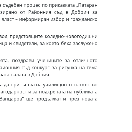
н съдебен процес по приказката „Патаран
низирано от Районния съд в Добрич за
а власт – информиран избор и гражданско
овод предстоящите коледно-новогодишни
ца и свидетели, за което бяха заслужено
ята, поздрави учениците за отличното
Районния съд конкурс за рисунка на тема
ната палата в Добрич.
а да присъства на училищното тържество
лагодарност и за подкрепата на публиката
 Вапцаров“ ще продължат и през новата