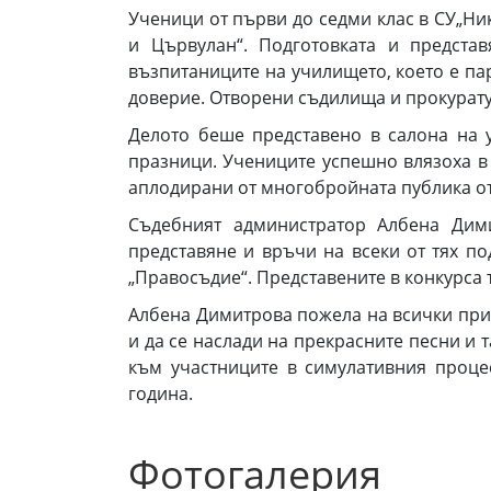
Ученици от първи до седми клас в СУ„Ни
и Цървулан“. Подготовката и предста
възпитаниците на училището, което е па
доверие. Отворени съдилища и прокурату
Делото беше представено в салона на 
празници. Учениците успешно влязоха в 
аплодирани от многобройната публика от
Съдебният администратор Албена Дими
представяне и връчи на всеки от тях по
„Правосъдие“. Представените в конкурса 
Албена Димитрова пожела на всички при
и да се наслади на прекрасните песни и 
към участниците в симулативния проце
година.
Фотогалерия