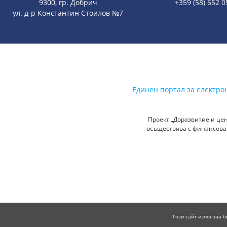
9300, гр. Добрич
+359 (58) 652 0
ул. д-р Константин Стоилов №7
Единен портал за електро
Проект „Доразвитие и цен
осъществява с финансоват
Този сайт използва б