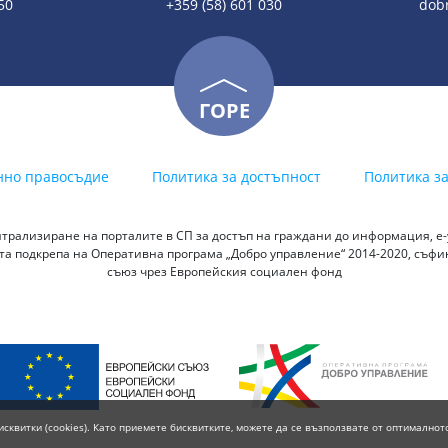
50
+359 (58) 601 030
dobr
ГОРЕ
нно правосъдие
Политика за достъпност
Политика з
трализиране на порталите в СП за достъп на граждани до информация, е-у
а подкрепа на Оперативна програма „Добро управление“ 2014-2020, съф
съюз чрез Европейския социален фонд
исквитки (cookies). Като приемете бисквитките, можете да се възползвате от оптималнот