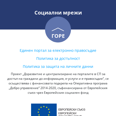
Социални мрежи
ГОРЕ
Единен портал за електронно правосъдие
Политика за достъпност
Политика за защита на личните данни
Проект „Доразвитие и централизиране на порталите в СП за
достъп на граждани до информация, е-услуги и е-правосъдие“, се
осъществява с финансовата подкрепа на Оперативна програма
„Добро управление“ 2014-2020, съфинансирана от Европейския
съюз чрез Европейския социален фонд