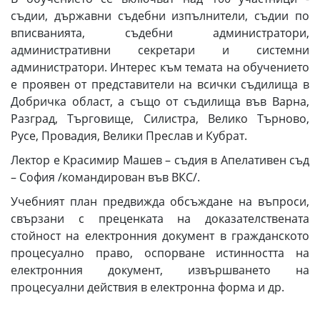
съдии, държавни съдебни изпълнители, съдии по
вписванията, съдебни администратори,
административни секретари и системни
администратори. Интерес към темата на обучението
е проявен от представители на всички съдилища в
Добричка област, а също от съдилища във Варна,
Разград, Търговище, Силистра, Велико Търново,
Русе, Провадия, Велики Преслав и Кубрат.
Лектор е Красимир Машев – съдия в Апелативен съд
– София /командирован във ВКС/.
Учебният план предвижда обсъждане на въпроси,
свързани с преценката на доказателствената
стойност на електронния документ в гражданското
процесуално право, оспорване истинността на
електронния документ, извършването на
процесуални действия в електронна форма и др.