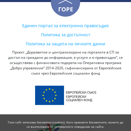
ГОРЕ
Единен портал за електронно правосъдие
Политика за достъпност
Политика за защита на личните данни
Проект „Доразвитие и централизиране на порталите в СП за
достъп на граждани до информация, е-услуги и е-правосъдие“, се
осъществява с финансовата подкрепа на Оперативна програма
„Добро управление“ 2014-2020, съфинансирана от Европейския
съюз чрез Европейския социален фонд
Този сайт използва бисквитки (cookies). Като приемете бисквитките, можете да
се възползвате от оптималното поведение на сайта.