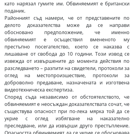
като нарязал гумите им. Обвиняемият е британски
поданик.
Районният съд намери, че от представените по
делото доказателства може да се направи
обосновано предположение, че именно
обвиняемият е осъществил вмененото му
престъпно посегателство, което се наказва с
лишаване от свобода до 10 години. Този извод се
извежда от извършените до момента действия по
разследването – разпити на свидетели, протоколи за
оглед на местопроизшествие, протоколи за
доброволно предаване, назначената и изготвена
видеотехническа експертиза.
Според съда независимо от обстоятелството, че
обвиняемият е неосъждан доказателствата сочат, че
съществува опасност при по-лека мярка той да се
укрие с оглед избягване на наказателно
преследване, или да извърши друго престъпление.
Опасността обвиняемият да се укрие се обосновава