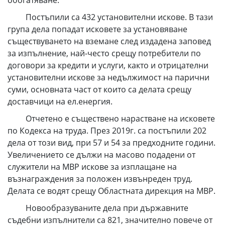
обогатяване.
Постъпили са 432 установителни искове. В тази
група дела попадат исковете за установяване
съществуването на вземане след издадена заповед
за изпълнение, най-често срещу потребители по
договори за кредити и услуги, както и отрицателни
установителни искове за недължимост на парични
суми, основната част от които са делата срещу
доставчици на ел.енергия.
Отчетено е съществено нарастване на исковете
по Кодекса на труда. През 2019г. са постъпили 202
дела от този вид, при 57 и 54 за предходните години.
Увеличението се дължи на масово подадени от
служители на МВР искове за изплащане на
възнаграждения за положен извънреден труд.
Делата се водят срещу Областната дирекция на МВР.
Новообразуваните дела при държавните
съдебни изпълнители са 821, значително повече от