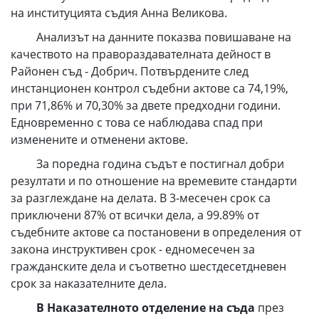
на институцията съдия Анна Великова.
Анализът на данните показва повишаване на
качеството на правораздавателната дейност в
Районен съд - Добрич. Потвърдените след
инстанционен контрол съдебни актове са 74,19%,
при 71,86% и 70,30% за двете предходни години.
Едновременно с това се наблюдава спад при
изменените и отменени актове.
За поредна година съдът е постигнал добри
резултати и по отношение на времевите стандарти
за разглеждане на делата. В 3-месечен срок са
приключени 87% от всички дела, а 99.89% от
съдебните актове са постановени в определения от
закона инструктивен срок - едномесечен за
гражданските дела и съответно шестдесетдневен
срок за наказателните дела.
В Наказателното отделение на съда
през