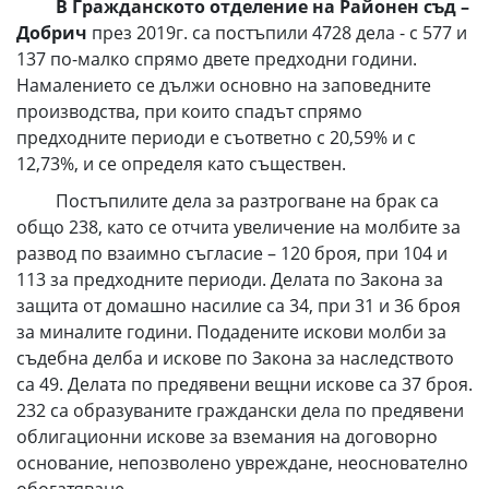
В Гражданското отделение на Районен съд –
Добрич
през 2019г. са постъпили 4728 дела - с 577 и
137 по-малко спрямо двете предходни години.
Намалението се дължи основно на заповедните
производства, при които спадът спрямо
предходните периоди е съответно с 20,59% и с
12,73%, и се определя като съществен.
Постъпилите дела за разтрогване на брак са
общо 238, като се отчита увеличение на молбите за
развод по взаимно съгласие – 120 броя, при 104 и
113 за предходните периоди. Делата по Закона за
защита от домашно насилие са 34, при 31 и 36 броя
за миналите години. Подадените искови молби за
съдебна делба и искове по Закона за наследството
са 49. Делата по предявени вещни искове са 37 броя.
232 са образуваните граждански дела по предявени
облигационни искове за вземания на договорно
основание, непозволено увреждане, неоснователно