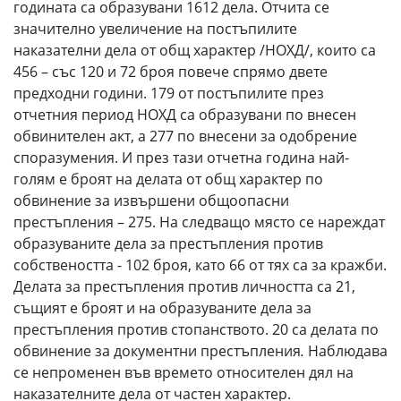
годината са образувани 1612 дела. Отчита се
значително увеличение на постъпилите
наказателни дела от общ характер /НОХД/, които са
456 – със 120 и 72 броя повече спрямо двете
предходни години. 179 от постъпилите през
отчетния период НОХД са образувани по внесен
обвинителен акт, а 277 по внесени за одобрение
споразумения. И през тази отчетна година най-
голям е броят на делата от общ характер по
обвинение за извършени общоопасни
престъпления – 275. На следващо място се нареждат
образуваните дела за престъпления против
собствеността - 102 броя, като 66 от тях са за кражби.
Делата за престъпления против личността са 21,
същият е броят и на образуваните дела за
престъпления против стопанството. 20 са делата по
обвинение за документни престъпления
.
Наблюдава
се непроменен във времето относителен дял на
наказателните дела от частен характер.