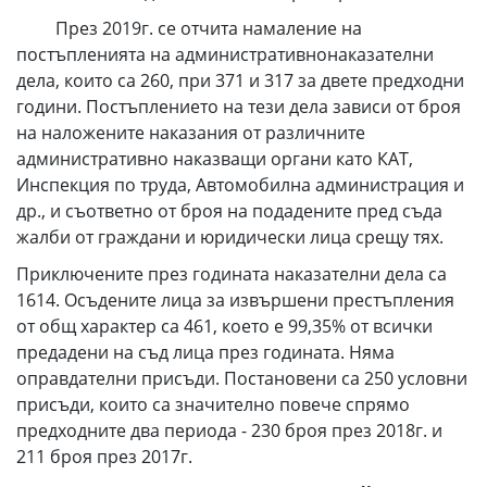
През 2019г. се отчита намаление на
постъпленията на административнонаказателни
дела, които са 260, при 371 и 317 за двете предходни
години. Постъплението на тези дела зависи от броя
на наложените наказания от различните
административно наказващи органи като КАТ,
Инспекция по труда, Автомобилна администрация и
др., и съответно от броя на подадените пред съда
жалби от граждани и юридически лица срещу тях.
Приключените през годината наказателни дела са
1614. Осъдените лица за извършени престъпления
от общ характер са 461, което е 99,35% от всички
предадени на съд лица през годината. Няма
оправдателни присъди. Постановени са 250 условни
присъди, които са значително повече спрямо
предходните два периода - 230 броя през 2018г. и
211 броя през 2017г.