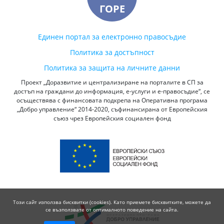
ГОРЕ
Единен портал за електронно правосъдие
Политика за достъпност
Политика за защита на личните данни
Проект „Доразвитие и централизиране на порталите в СП за
достъп на граждани до информация, е-услуги и е-правосъдие“, се
осъществява с финансовата подкрепа на Оперативна програма
„Добро управление“ 2014-2020, съфинансирана от Европейския
съюз чрез Европейския социален фонд
Този сайт използва бисквитки (cookies). Като приемете бисквитките, можете да
се възползвате от оптималното поведение на сайта.